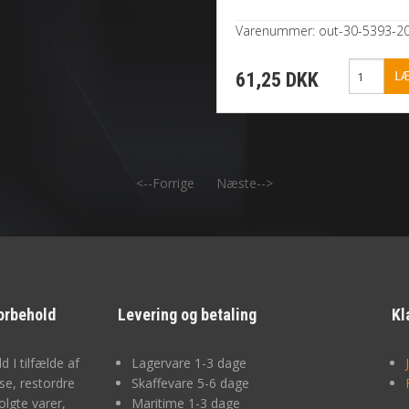
Varenummer: out-30-5393-2
61,25 DKK
<--Forrige
Næste-->
orbehold
Levering og betaling
Kl
d I tilfælde af
Lagervare 1-3 dage
lse, restordre
Skaffevare 5-6 dage
olgte varer,
Maritime 1-3 dage