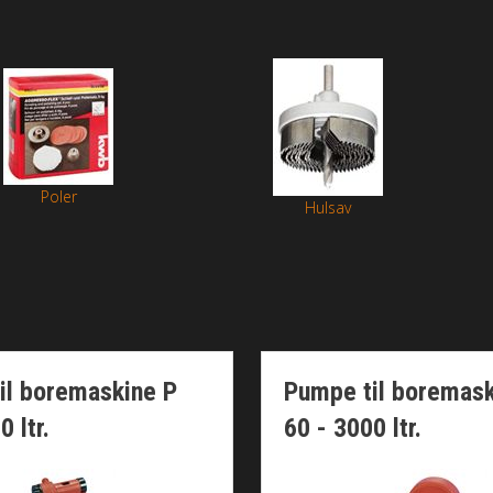
Poler
Hulsav
il boremaskine P
Pumpe til boremask
0 ltr.
60 - 3000 ltr.