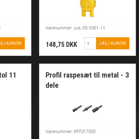
2
Varenummer: out-30-5061-11
148,75 DKK
tol 11
Profil raspesæt til metal - 3
dele
Varenummer: KRT017005