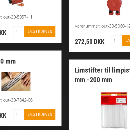
: out-30-5057-11
Varenummer: out-30-5060-1
DKK
272,50 DKK
800 mm
Limstifter til limpis
mm -200 mm
: out-30-7842-08
DKK