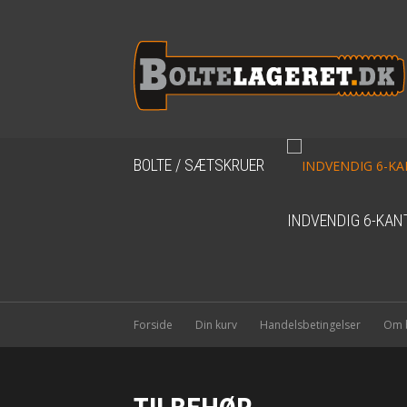
BOLTE / SÆTSKRUER
INDVENDIG 6-KAN
Forside
Din kurv
Handelsbetingelser
Om b