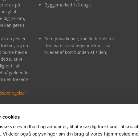
r vi os på
Byggemarked 1-3 dage
muligt at
e dig herom,
vi kan gøre i
Hvis en pris er
Som privatkunde, kan du betale for
 forkert, og du
dine varer med følgende kort: (se
is burde havde
billeder af kort bunden af siden)
dette, er vi
igtet til at
det pågældende
til den forkerte
lsbetingelser
 cookies
bankoverførelse indtast kontonummer:
MobilePay:
-4577867319
Der kan betales med Mob
passe vores indhold og annoncer, til at vise dig funktioner til soci
fik. Vi deler også oplysninger om din brug af vores hjemmeside m