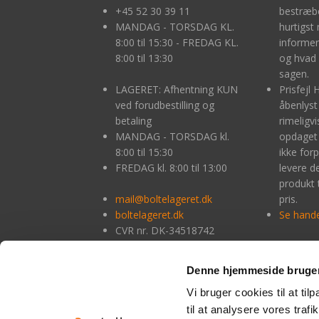
+45
52 30 39 11
bestræbe
MANDAG - TORSDAG KL.
hurtigst 
8:00 til 15:30 - FREDAG KL.
informer
8:00 til 13:30
og hvad 
sagen.
LAGERET: Afhentning KUN
Prisfejl 
ved forudbestilling og
åbenlyst
betaling
rimeligv
MANDAG - TORSDAG kl.
opdaget 
8:00 til 15:30
ikke forpl
FREDAG kl. 8:00 til 13:00
levere 
produkt 
mail@boltelageret.dk
pris.
boltelageret.dk
Se hande
CVR nr. DK-34518742
Denne hjemmeside bruger
Ved 
9233
Mastercard
Dankort
Visakort
Vi bruger cookies til at til
til at analysere vores tra