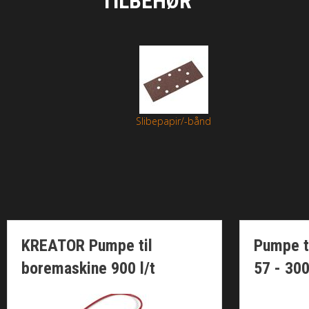
TILBEHØR
Slibepapir/-bånd
KREATOR Pumpe til
Pumpe t
boremaskine 900 l/t
57 - 300