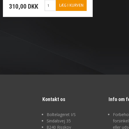
310,00 DKK
Kontakt os
Info om f
Boltelageret I/S
Forbehol
Sindalsvej 35
forsinke
8240 Risskov
eller uds