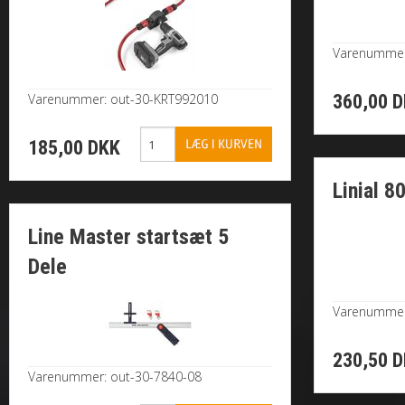
Varenummer
Varenummer: out-30-KRT992010
360,00 
185,00 DKK
Linial 
Line Master startsæt 5
Dele
Varenummer
230,50 
Varenummer: out-30-7840-08