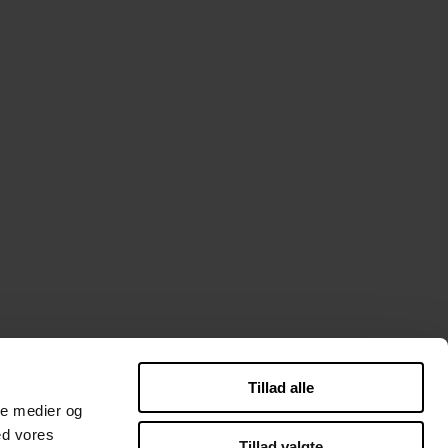
Tillad alle
ilePay ved afhentning.(Gebyr 10 kr)
ale medier og
ed vores
Tillad valgte