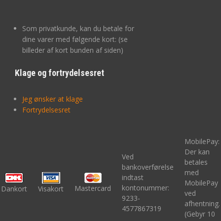
Som privatkunde, kan du betale for
dine varer med følgende kort: (se
billeder af kort bunden af siden)
Klage og fortrydelsesret
Jeg ønsker at klage
Fortrydelsesret
MobilePay:
Der kan
Ved
betales
bankoverførelse
med
indtast
MobilePay
kontonummer:
Mastercard
Dankort
Visakort
ved
9233-
afhentning.
4577867319
(Gebyr 10