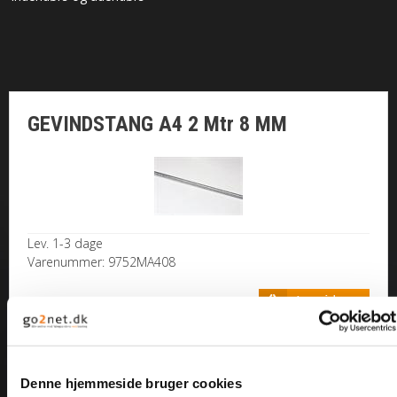
MØTRIKKER
SKIVER
GEVINDSTANG A4 2 Mtr 8 MM
SPLITTER / NITTER
GEVINDSTANG
MONTAGE
Lev. 1-3 dage
Varenummer: 9752MA408
SORTIMENTER
200,00 DKK
BOR/ BITS/ U-BØJLE
MARITIM / TIL BÅDEN
Denne hjemmeside bruger cookies