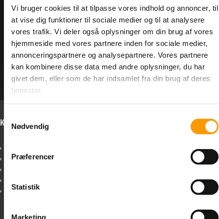
KAMPAGNE/TILBUD
<--Forrige
Næste-->
Vi bruger cookies til at tilpasse vores indhold og annoncer, til
at vise dig funktioner til sociale medier og til at analysere
BYGGEMARKED
vores trafik. Vi deler også oplysninger om din brug af vores
hjemmeside med vores partnere inden for sociale medier,
annonceringspartnere og analysepartnere. Vores partnere
RESTPARTIER
Antal varer: 1
Vis uden moms
Anbefal
Print
kan kombinere disse data med andre oplysninger, du har
givet dem, eller som de har indsamlet fra din brug af deres
FORSIDE
tjenester.
DIN KURV
Samtykkevalg
Kontakt os
Info om forbehold
Nødvendig
HANDELSBETINGELSER
Boltelageret I/S
Forbehold I tilfælde af
Præferencer
OM BOLTELAGERET
Sindalsvej 35
forsinkelse, restordre
8240 Risskov
eller udsolgte varer,
+45
52 30 39 11
bestræber vi os på
KONTAKT
Statistik
MANDAG - TORSDAG KL.
hurtigst muligt at
8:00 til 15:30 - FREDAG KL.
informere dig herom,
LOGIN
8:00 til 13:30
og hvad vi kan gøre i
Marketing