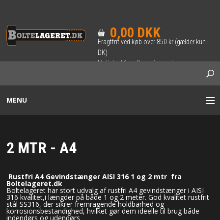
0,00 DKK
Fragtfrit ved køb over 850 kr (gælder kun i
DK)
Mulighed for afhentning ved
forudbestilling.
MENU
BOLTE / SÆTSKRUER
2 MTR - A4
INDVENDIG 6-KANT BOLT
Rustfri A4 Gevindstænger AISI 316 1 og 2 mtr fra
Boltelageret.dk
SKRUER
Boltelageret har stort udvalg af rustfri A4 gevindstænger i AISI
316 kvalitet,i længder på både 1 og 2 meter. God kvalitet rustfrit
stål SS316, der sikrer fremragende holdbarhed og
korrosionsbestandighed, hvilket gør dem ideelle til brug både
TRÆ-SKRUER & BRÆDDEBOLTE
indendørs og udendørs