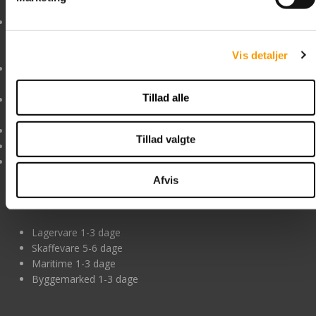
sagen.
LAGERET: Afhentning KUN
Prisfejl Hvis en pris er
ved forudbestilling og
åbenlyst forkert, og du
betaling
rimeligvis burde havde
Vis detaljer
MANDAG - TORSDAG kl.
opdaget dette, er vi
8:00 til 15:30
ikke forpligtet til at
Tillad alle
FREDAG kl. 8:00 til 13:00
levere det pågældende
produkt til den forkerte
mail@boltelageret.dk
pris.
Tillad valgte
boltelageret.dk
Se handelsbetingelser
CVR nr. DK-34518742
Afvis
Levering og betaling
Lagervare 1-3 dage
Skaffevare 5-6 dage
Maritime 1-3 dage
Byggemarked 1-3 dage