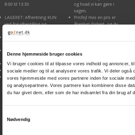
KAMPAGNE/TILBUD
8:00 til 13:30
og hvad vi kan gøre i
sagen.
LAGERET: Afhentning KUN
Prisfejl Hvis en pris er
BYGGEMARKED
ved forudbestilling og
åbenlyst forkert, og du
betaling
rimeligvis burde havde
RESTPARTIER
MANDAG - TORSDAG kl.
opdaget dette, er vi
8:00 til 15:30
ikke forpligtet til at
FREDAG kl. 8:00 til 13:00
levere det pågældende
FORSIDE
Denne hjemmeside bruger cookies
produkt til den forkerte
mail@boltelageret.dk
pris.
Vi bruger cookies til at tilpasse vores indhold og annoncer, til 
DIN KURV
boltelageret.dk
Se handelsbetingelser
sociale medier og til at analysere vores trafik. Vi deler også
CVR nr. DK-34518742
vores hjemmeside med vores partnere inden for sociale med
HANDELSBETINGELSER
og analysepartnere. Vores partnere kan kombinere disse dat
Levering og betaling
du har givet dem, eller som de har indsamlet fra din brug af d
OM BOLTELAGERET
Lagervare 1-3 dage
KONTAKT
Samtykkevalg
Skaffevare 5-6 dage
Nødvendig
Maritime 1-3 dage
Byggemarked 1-3 dage
LOGIN