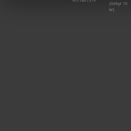
4577867319
(Gebyr 10
kr)