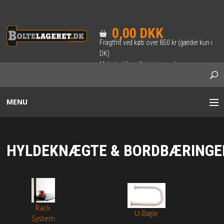
0,00 DKK
Fragtfrit ved køb over 850 kr (gælder kun i
DK)
Mulighed for afhentning ved
forudbestilling.
MENU
BOLTE / SÆTSKRUER
HYLDEKNÆGTE & BORDBÆRINGE
INDVENDIG 6-KANT BOLT
SKRUER
Rack
U-Bøjle
System
TRÆ-SKRUER & BRÆDDEBOLTE