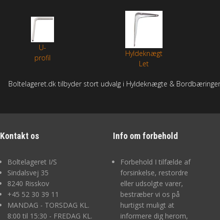
MØTRIKKER
SKIVER
U-
Hyldeknægt
profil
Let
SPLITTER / NITTER
Boltelageret.dk tilbyder stort udvalg i Hyldeknægte & Bordbæringer ti
GEVINDSTANG
MONTAGE
Kontakt os
Info om forbehold
SORTIMENTER
Boltelageret I/S
Forbehold I tilfælde af
Sindalsvej 35
forsinkelse, restordre
BOR/ BITS/ U-BØJLE
8240 Risskov
eller udsolgte varer,
+45
52 30 39 11
bestræber vi os på
MARITIM / TIL BÅDEN
MANDAG - TORSDAG KL.
hurtigst muligt at
8:00 til 15:30 - FREDAG KL.
informere dig herom,