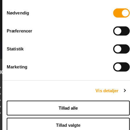
<--Forrige
Næste-->
Samtykkevalg
Nødvendig
Præferencer
Antal varer: 3
Vis uden moms
Anbefal
Print
Statistik
Marketing
Kontakt os
Info om forbehold
Boltelageret I/S
Forbehold I tilfælde af
Vis detaljer
Sindalsvej 35
forsinkelse, restordre
8240 Risskov
eller udsolgte varer,
+45
52 30 39 11
bestræber vi os på
Tillad alle
MANDAG - TORSDAG KL.
hurtigst muligt at
8:00 til 15:30 - FREDAG KL.
informere dig herom,
Tillad valgte
8:00 til 13:30
og hvad vi kan gøre i