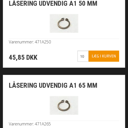
LÅSERING UDVENDIG A1 50 MM
MØTRIKKER
SKIVER
Varenummer: 471A250
SPLITTER / NITTER
45,85 DKK
GEVINDSTANG
MONTAGE
LÅSERING UDVENDIG A1 65 MM
SORTIMENTER
BOR/ BITS/ U-BØJLE
MARITIM / TIL BÅDEN
Varenummer: 471A265