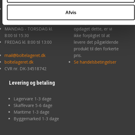
sagen.
LAGERET: Afhentning KUN
Prisfejl Hvis en pris er
Afvis
ved forudbestilling og
åbenlyst forkert, og du
betaling
rimeligvis burde havde
MANDAG - TORSDAG kl.
opdaget dette, er vi
8:00 til 15:30
ikke forpligtet til at
FREDAG kl. 8:00 til 13:00
levere det pågældende
produkt til den forkerte
mail@boltelageret.dk
pris.
boltelageret.dk
Se handelsbetingelser
CVR nr. DK-34518742
Levering og betaling
Lagervare 1-3 dage
Skaffevare 5-6 dage
Maritime 1-3 dage
Byggemarked 1-3 dage