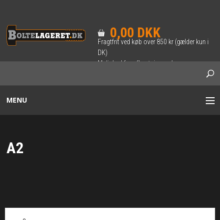
0,00 DKK
Fragtfrit ved køb over 850 kr (gælder kun i
DK)
Mulighed for afhentning ved
forudbestilling.
MENU
BOLTE / SÆTSKRUER
A2
INDVENDIG 6-KANT BOLT
SKRUER
TRÆ-SKRUER & BRÆDDEBOLTE