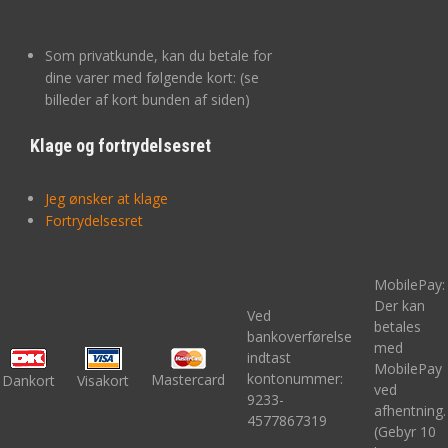
Som privatkunde, kan du betale for
dine varer med følgende kort: (se
billeder af kort bunden af siden)
Klage og fortrydelsesret
Jeg ønsker at klage
Fortrydelsesret
MobilePay:
Der kan
Ved
betales
bankoverførelse
med
indtast
MobilePay
kontonummer:
Mastercard
Dankort
Visakort
ved
9233-
afhentning.
4577867319
(Gebyr 10