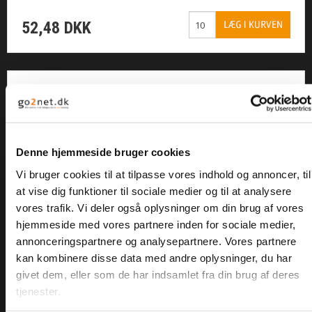
KAMPAGNE/TILBUD
52,48 DKK
BYGGEMARKED
RESTPARTIER
LÅSERING UDVENDIG A1 8 MM
FORSIDE
Denne hjemmeside bruger cookies
DIN KURV
Vi bruger cookies til at tilpasse vores indhold og annoncer, til
HANDELSBETINGELSER
Lev. 1-3 dage
at vise dig funktioner til sociale medier og til at analysere
Varenummer: 471A208
vores trafik. Vi deler også oplysninger om din brug af vores
hjemmeside med vores partnere inden for sociale medier,
OM BOLTELAGERET
3,09 DKK
annonceringspartnere og analysepartnere. Vores partnere
kan kombinere disse data med andre oplysninger, du har
KONTAKT
givet dem, eller som de har indsamlet fra din brug af deres
tjenester.
LOGIN