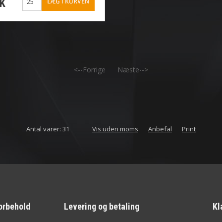
KK
<--Forrige
Næste-->
Antal varer: 31
Vis uden moms
Anbefal
Print
orbehold
Levering og betaling
Kl