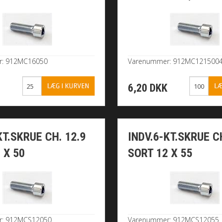
r: 912MC16050
Varenummer: 912MC121500
K
6,20 DKK
KT.SKRUE CH. 12.9
INDV.6-KT.SKRUE CH
 X 50
SORT 12 X 55
r: 912MCS12050
Varenummer: 912MCS12055