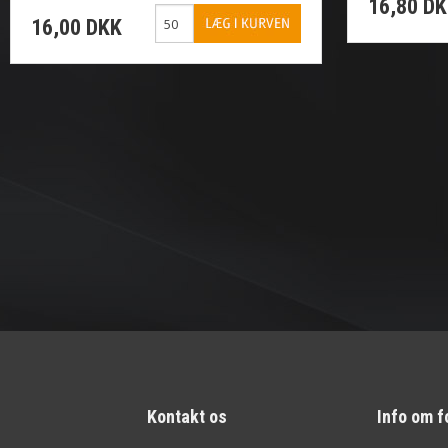
16,80 D
16,00 DKK
Kontakt os
Info om f