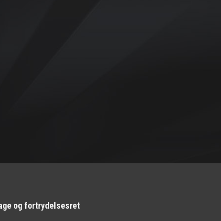
age og fortrydelsesret