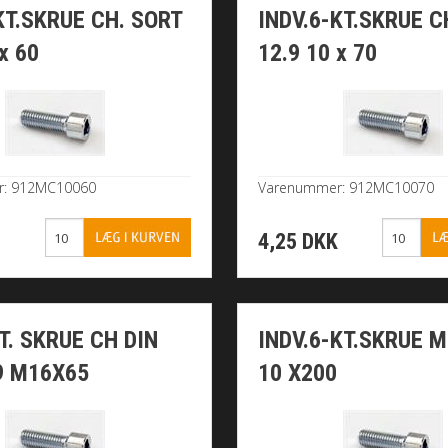
KT.SKRUE CH. SORT
INDV.6-KT.SKRUE C
x 60
12.9 10 x 70
r: 912MC10060
Varenummer: 912MC10070
K
4,25 DKK
T. SKRUE CH DIN
INDV.6-KT.SKRUE M
9 M16X65
10 X200