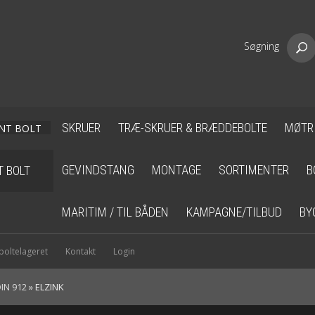
Søgning
SKRUER
TRÆ-SKRUER & BRÆDDEBOLTE
MØTR
GEVINDSTANG
MONTAGE
SORTIMENTER
B
T BOLT
MARITIM / TIL BÅDEN
KAMPAGNE/TILBUD
BY
oltelageret
Kontakt
Login
IN 912
»
ELZINK