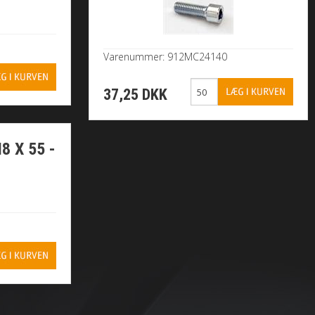
Varenummer: 912MC24140
37,25 DKK
8 X 55 -