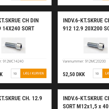
KT.SKRUE CH DIN
INDV.6-KT.SKRUE C
9 14X240 SORT
912 12.9 20X200 S
r: 912MC14240
Varenummer: 912MC20200
KK
52,50 DKK
KT.SKRUE CH. 12.9
INDV.6-KT.SKRUE CH
SORT M12x1,5 x 4