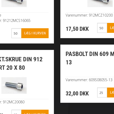
e
Varenummer: 912MCZ10200
r: 91212MCS16065
17,50 DKK
K
PASBOLT DIN 609 M
KT.SKRUE DIN 912
13
RT 20 X 80
Varenummer: 609S08055-13
32,00 DKK
r: 912MC20080