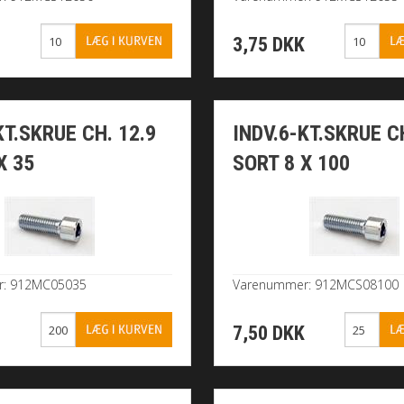
K
3,75 DKK
KT.SKRUE CH. 12.9
INDV.6-KT.SKRUE CH
X 35
SORT 8 X 100
r: 912MC05035
Varenummer: 912MCS08100
K
7,50 DKK