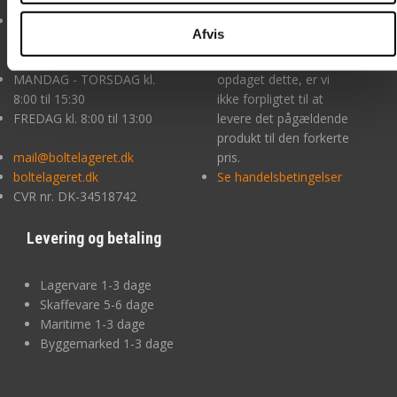
sagen.
LAGERET: Afhentning KUN
Prisfejl Hvis en pris er
Afvis
ved forudbestilling og
åbenlyst forkert, og du
betaling
rimeligvis burde havde
MANDAG - TORSDAG kl.
opdaget dette, er vi
8:00 til 15:30
ikke forpligtet til at
FREDAG kl. 8:00 til 13:00
levere det pågældende
produkt til den forkerte
mail@boltelageret.dk
pris.
boltelageret.dk
Se handelsbetingelser
CVR nr. DK-34518742
Levering og betaling
Lagervare 1-3 dage
Skaffevare 5-6 dage
Maritime 1-3 dage
Byggemarked 1-3 dage