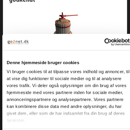
KAMPAGNE/TILBUD
BYGGEMARKED
RESTPARTIER
FORSIDE
Lev. 1-3 dage
Varenummer: out-10-91420
Denne hjemmeside bruger cookies
DIN KURV
Spar 650,75 DKK
Vi bruger cookies til at tilpasse vores indhold og annoncer, til
Vejl. udsalgspris
1.248,75 DKK
at vise dig funktioner til sociale medier og til at analysere
HANDELSBETINGELSER
vores trafik. Vi deler også oplysninger om din brug af vores
598,00 DKK
hjemmeside med vores partnere inden for sociale medier,
OM BOLTELAGERET
annonceringspartnere og analysepartnere. Vores partnere
kan kombinere disse data med andre oplysninger, du har
KONTAKT
givet dem, eller som de har indsamlet fra din brug af deres
tjenester.
LOGIN