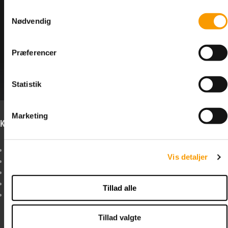
<--Forrige
Næste-->
Samtykkevalg
Nødvendig
Præferencer
Antal varer: 2
Vis uden moms
Anbefal
Print
Statistik
Marketing
Kontakt os
Info om forbehold
Boltelageret I/S
Forbehold I tilfælde af
Vis detaljer
Sindalsvej 35
forsinkelse, restordre
8240 Risskov
eller udsolgte varer,
+45
52 30 39 11
bestræber vi os på
Tillad alle
MANDAG - TORSDAG KL.
hurtigst muligt at
8:00 til 15:30 - FREDAG KL.
informere dig herom,
8:00 til 13:30
og hvad vi kan gøre i
Tillad valgte