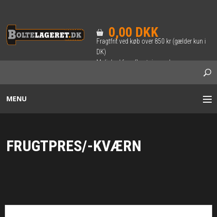
0,00 DKK
Fragtfrit ved køb over 850 kr (gælder kun i
DK)
Mulighed for afhentning ved
forudbestilling.
MENU
BOLTE / SÆTSKRUER
FRUGTPRES/-KVÆRN
INDVENDIG 6-KANT BOLT
SKRUER
TRÆ-SKRUER & BRÆDDEBOLTE