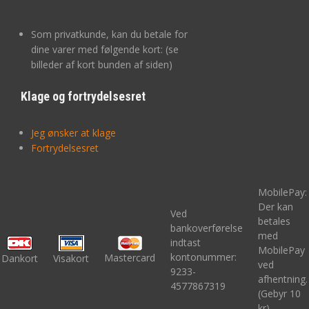
Som privatkunde, kan du betale for
dine varer med følgende kort: (se
billeder af kort bunden af siden)
Klage og fortrydelsesret
Jeg ønsker at klage
Fortrydelsesret
MobilePay:
Der kan
Ved
betales
bankoverførelse
med
indtast
MobilePay
kontonummer:
Mastercard
Dankort
Visakort
ved
9233-
afhentning.
4577867319
(Gebyr 10
kr)