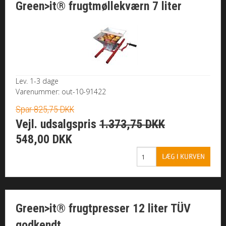
Green>it® frugtmøllekværn 7 liter
MØTRIKKER
SKIVER
SPLITTER / NITTER
Lev. 1-3 dage
Varenummer: out-10-91422
GEVINDSTANG
Spar 825,75 DKK
Vejl. udsalgspris
1.373,75 DKK
MONTAGE
548,00 DKK
SORTIMENTER
BOR/ BITS/ U-BØJLE
MARITIM / TIL BÅDEN
Green>it® frugtpresser 12 liter TÜV
godkendt