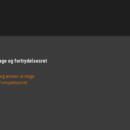
age og fortrydelsesret
Jeg ønsker at klage
Fortrydelsesret