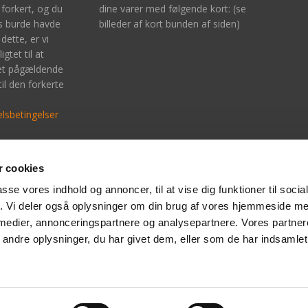
 forkert, og du
dine varer med følgende kort: (se
is burde havde
billeder af kort bunden af siden)
dette, er vi
igtet til at
det pågældende
til den forkerte
lsbetingelser
 cookies
bankoverførelse indtast kontonummer:
MobilePay:
-4577867319
Der kan betales med Mob
passe vores indhold og annoncer, til at vise dig funktioner til soci
fik. Vi deler også oplysninger om din brug af vores hjemmeside m
 medier, annonceringspartnere og analysepartnere. Vores partne
ndre oplysninger, du har givet dem, eller som de har indsamlet 
Din kurv
Handelsbetingelser
Om boltelageret
Kontakt