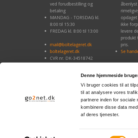
ved forudbestilling og
åbenlyst
betaling
rimeligv
MANDAG - TORSDAG kl.
opdaget 
8:00 til 15:30
ikke forpl
FREDAG kl. 8:00 til 13:00
levere 
produkt 
mail@boltelageret.dk
pris.
boltelageret.dk
Se hande
CVR nr. DK-34518742
Denne hjemmeside bruger
Ved 
9233
Mastercard
Dankort
Visakort
Vi bruger cookies til at til
til at analysere vores tra
partnere inden for sociale
kombinere disse data med a
af deres tjenester.
Forside
Samtykkevalg