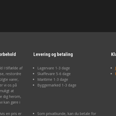
orbehold
Levering og betaling
Kl
d I tilfælde af
Lagervare 1-3 dage
lse, restordre
Skaffevare 5-6 dage
olgte varer,
Maritime 1-3 dage
r vi os på
Byggemarked 1-3 dage
muligt at
e dig herom,
vi kan gøre i
Hvis en pris er
Som privatkunde, kan du betale for