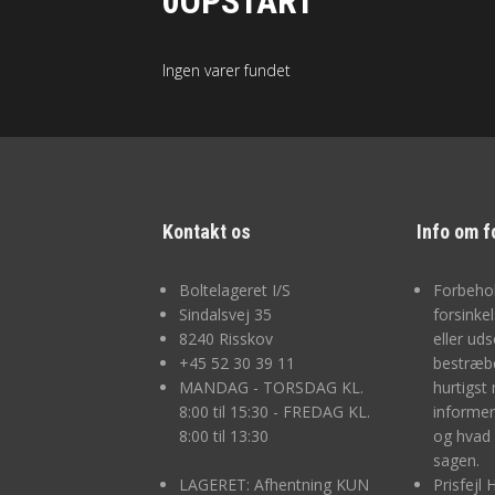
0OPSTART
Ingen varer fundet
Kontakt os
Info om f
Boltelageret I/S
Forbehol
Sindalsvej 35
forsinke
8240 Risskov
eller uds
+45
52 30 39 11
bestræbe
MANDAG - TORSDAG KL.
hurtigst 
8:00 til 15:30 - FREDAG KL.
informer
8:00 til 13:30
og hvad 
sagen.
LAGERET: Afhentning KUN
Prisfejl 