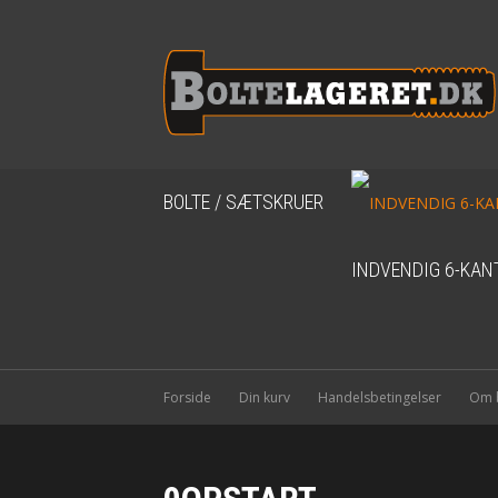
BOLTE / SÆTSKRUER
INDVENDIG 6-KAN
Forside
Din kurv
Handelsbetingelser
Om b