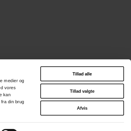
Tillad alle
ilePay ved afhentning.(Gebyr 10 kr)
ale medier og
ed vores
Tillad valgte
re kan
fra din brug
Afvis
Login