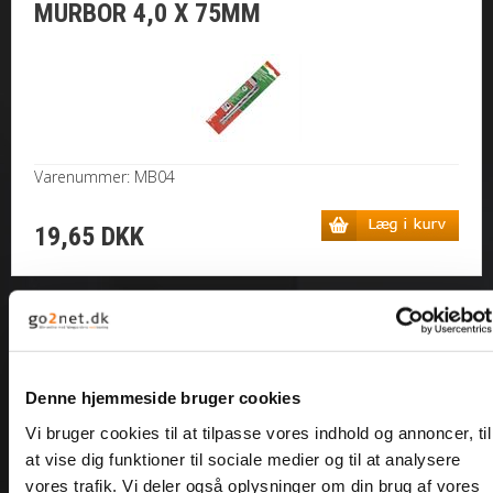
MURBOR 4,0 X 75MM
MØTRIKKER
SKIVER
SPLITTER / NITTER
Varenummer: MB04
GEVINDSTANG
19,65 DKK
MONTAGE
SORTIMENTER
<--Forrige
Næste-->
BOR/ BITS/ U-BØJLE
Denne hjemmeside bruger cookies
Vi bruger cookies til at tilpasse vores indhold og annoncer, til
MARITIM / TIL BÅDEN
at vise dig funktioner til sociale medier og til at analysere
vores trafik. Vi deler også oplysninger om din brug af vores
Antal varer: 1
Vis uden moms
Anbefal
Print