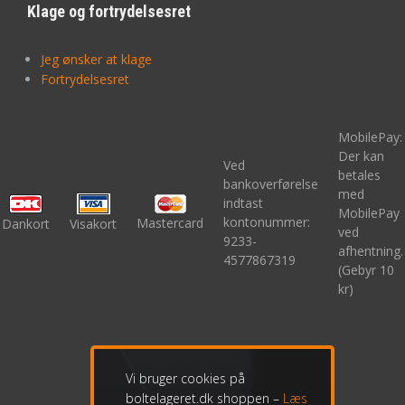
Klage og fortrydelsesret
Jeg ønsker at klage
Fortrydelsesret
MobilePay:
Der kan
Ved
betales
bankoverførelse
med
indtast
MobilePay
kontonummer:
Mastercard
Dankort
Visakort
ved
9233-
afhentning.
4577867319
(Gebyr 10
kr)
Vi bruger cookies på
boltelageret.dk shoppen –
Læs