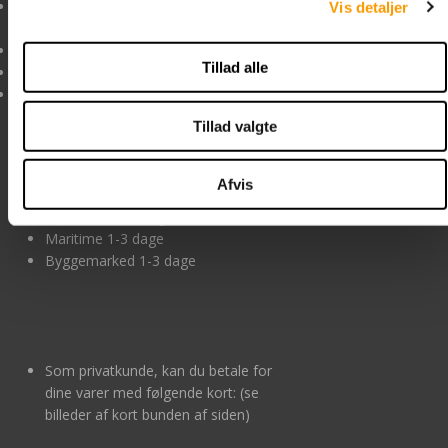
FREDAG kl. 8:00 til 13:00
levere det pågældende
Vis detaljer
produkt til den forkerte
mail@boltelageret.dk
pris.
Tillad alle
boltelageret.dk
Se handelsbetingelser
CVR nr. DK-34518742
Tillad valgte
Levering og betaling
Afvis
Lagervare 1-3 dage
Skaffevare 5-6 dage
Maritime 1-3 dage
Byggemarked 1-3 dage
Som privatkunde, kan du betale for
dine varer med følgende kort: (se
billeder af kort bunden af siden)