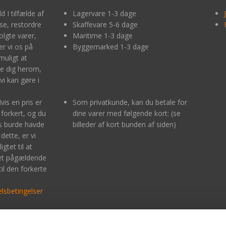
d I tilfælde af
Lagervare 1-3 dage
lse, restordre
Skaffevare 5-6 dage
olgte varer,
Maritime 1-3 dage
r vi os på
Byggemarked 1-3 dage
muligt at
e dig herom,
vi kan gøre i
Hvis en pris er
Som privatkunde, kan du betale for
 forkert, og du
dine varer med følgende kort: (se
is burde havde
billeder af kort bunden af siden)
dette, er vi
igtet til at
det pågældende
til den forkerte
lsbetingelser