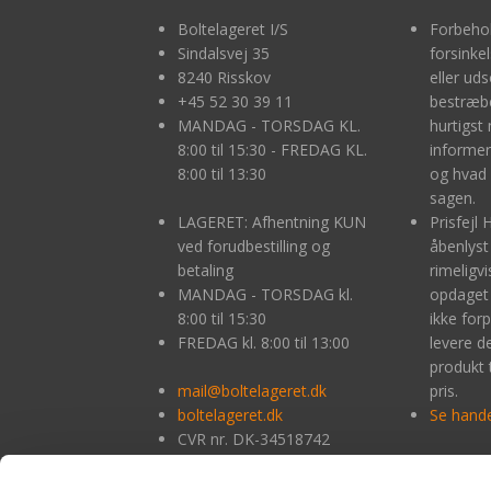
Boltelageret I/S
Forbehol
Sindalsvej 35
forsinke
8240 Risskov
eller uds
+45
52 30 39 11
bestræbe
MANDAG - TORSDAG KL.
hurtigst 
8:00 til 15:30 - FREDAG KL.
informer
8:00 til 13:30
og hvad 
sagen.
LAGERET: Afhentning KUN
Prisfejl 
ved forudbestilling og
åbenlyst
betaling
rimeligv
MANDAG - TORSDAG kl.
opdaget 
8:00 til 15:30
ikke forpl
FREDAG kl. 8:00 til 13:00
levere 
produkt 
mail@boltelageret.dk
pris.
boltelageret.dk
Se hande
CVR nr. DK-34518742