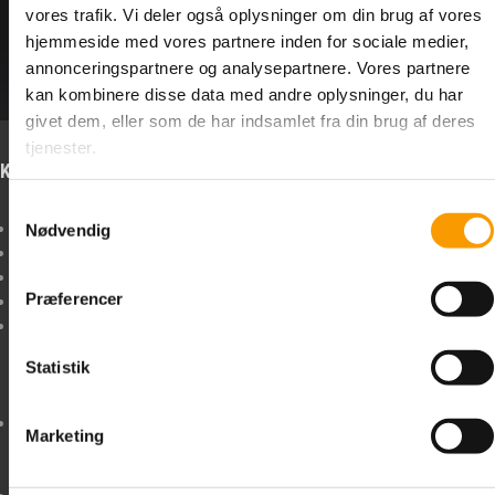
KAMPAGNE/TILBUD
vores trafik. Vi deler også oplysninger om din brug af vores
hjemmeside med vores partnere inden for sociale medier,
Antal varer: 1
Vis uden moms
Anbefal
Print
annonceringspartnere og analysepartnere. Vores partnere
BYGGEMARKED
kan kombinere disse data med andre oplysninger, du har
givet dem, eller som de har indsamlet fra din brug af deres
RESTPARTIER
tjenester.
Kontakt os
Info om forbehold
FORSIDE
Samtykkevalg
Boltelageret I/S
Forbehold I tilfælde af
Nødvendig
DIN KURV
Sindalsvej 35
forsinkelse, restordre
8240 Risskov
eller udsolgte varer,
Præferencer
HANDELSBETINGELSER
+45
52 30 39 11
bestræber vi os på
MANDAG - TORSDAG KL.
hurtigst muligt at
8:00 til 15:30 - FREDAG KL.
informere dig herom,
OM BOLTELAGERET
Statistik
8:00 til 13:30
og hvad vi kan gøre i
sagen.
KONTAKT
LAGERET: Afhentning KUN
Prisfejl Hvis en pris er
Marketing
ved forudbestilling og
åbenlyst forkert, og du
betaling
rimeligvis burde havde
LOGIN