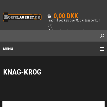
0,00 DKK
Fragtfrit ved køb over 850 kr (gælder kun i
DK)
Mulighed for afhentning ved
forudbestilling.
MENU
BOLTE / SÆTSKRUER
KNAG-KROG
INDVENDIG 6-KANT BOLT
SKRUER
TRÆ-SKRUER & BRÆDDEBOLTE