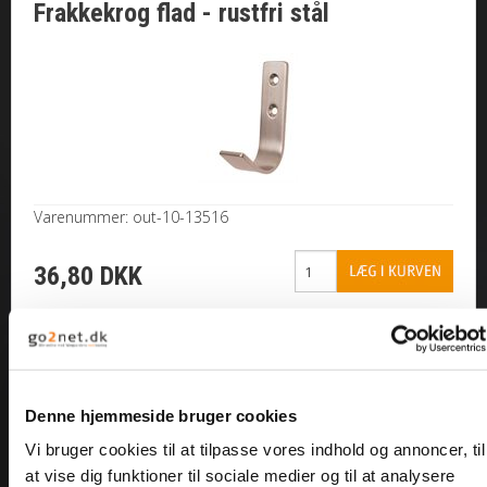
Frakkekrog flad - rustfri stål
MØTRIKKER
SKIVER
SPLITTER / NITTER
GEVINDSTANG
Varenummer: out-10-13516
36,80 DKK
MONTAGE
SORTIMENTER
BOR/ BITS/ U-BØJLE
<--Forrige
Næste-->
Denne hjemmeside bruger cookies
MARITIM / TIL BÅDEN
Vi bruger cookies til at tilpasse vores indhold og annoncer, til
at vise dig funktioner til sociale medier og til at analysere