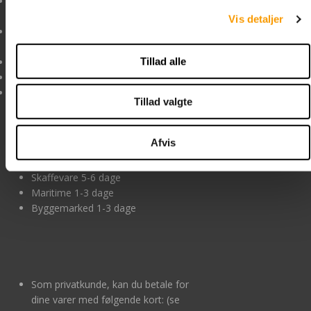
MANDAG - TORSDAG kl.
opdaget dette, er vi
8:00 til 15:30
ikke forpligtet til at
Vis detaljer
FREDAG kl. 8:00 til 13:00
levere det pågældende
produkt til den forkerte
Tillad alle
mail@boltelageret.dk
pris.
boltelageret.dk
Se handelsbetingelser
CVR nr. DK-34518742
Tillad valgte
Levering og betaling
Afvis
Lagervare 1-3 dage
Skaffevare 5-6 dage
Maritime 1-3 dage
Byggemarked 1-3 dage
Som privatkunde, kan du betale for
dine varer med følgende kort: (se