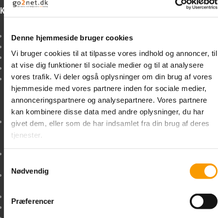
Kontakt os
Info om forbehold
MØTRIKKER
Boltelageret I/S
Forbehold I tilfælde af
Denne hjemmeside bruger cookies
SKIVER
Sindalsvej 35
forsinkelse, restordre
Vi bruger cookies til at tilpasse vores indhold og annoncer, til
8240 Risskov
eller udsolgte varer,
at vise dig funktioner til sociale medier og til at analysere
+45
52 30 39 11
bestræber vi os på
SPLITTER / NITTER
vores trafik. Vi deler også oplysninger om din brug af vores
MANDAG - TORSDAG KL.
hurtigst muligt at
hjemmeside med vores partnere inden for sociale medier,
8:00 til 15:30 - FREDAG KL.
informere dig herom,
GEVINDSTANG
annonceringspartnere og analysepartnere. Vores partnere
8:00 til 13:30
og hvad vi kan gøre i
sagen.
kan kombinere disse data med andre oplysninger, du har
LAGERET: Afhentning KUN
Prisfejl Hvis en pris er
MONTAGE
givet dem, eller som de har indsamlet fra din brug af deres
ved forudbestilling og
åbenlyst forkert, og du
tjenester.
betaling
rimeligvis burde havde
SORTIMENTER
MANDAG - TORSDAG kl.
opdaget dette, er vi
Samtykkevalg
8:00 til 15:30
ikke forpligtet til at
Nødvendig
BOR/ BITS/ U-BØJLE
FREDAG kl. 8:00 til 13:00
levere det pågældende
produkt til den forkerte
mail@boltelageret.dk
pris.
MARITIM / TIL BÅDEN
Præferencer
boltelageret.dk
Se handelsbetingelser