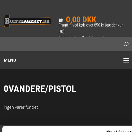
0,00 DKK
Fragtfrit ved køb over 850 kr (gælder kun i
DK)
Mulighed for afhentning ved
forudbestilling.
MENU
BOLTE / SÆTSKRUER
0VANDERE/PISTOL
INDVENDIG 6-KANT BOLT
Ingen varer fundet
SKRUER
TRÆ-SKRUER & BRÆDDEBOLTE