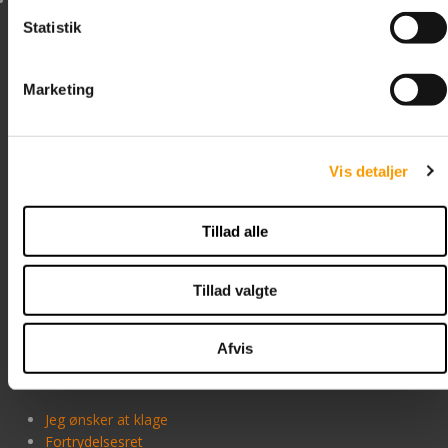
CVR nr. DK-34518742
KAMPAGNE/TILBUD
Statistik
Levering og betaling
BYGGEMARKED
Marketing
Lagervare 1-3 dage
RESTPARTIER
Skaffevare 5-6 dage
Maritime 1-3 dage
Byggemarked 1-3 dage
FORSIDE
Vis detaljer
DIN KURV
Tillad alle
HANDELSBETINGELSER
Som privatkunde, kan du betale for
Tillad valgte
dine varer med følgende kort: (se
billeder af kort bunden af siden)
OM BOLTELAGERET
Afvis
Klage og fortrydelsesret
KONTAKT
Jeg ønsker at klage
LOGIN
Fortrydelsesret