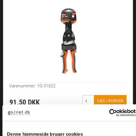
KAMPAGNE/TILBUD
BYGGEMARKED
RESTPARTIER
FORSIDE
DIN KURV
HANDELSBETINGELSER
Varenummer: 10-31632
OM BOLTELAGERET
91,50 DKK
KONTAKT
LOGIN
Boxer® kompakt boltsaks med fjeder
Denne hjemmeside bruger cookies