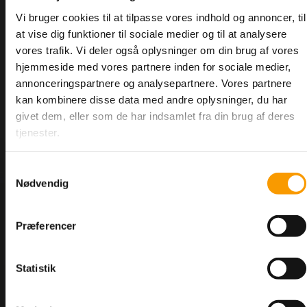
200 mm.
Vi bruger cookies til at tilpasse vores indhold og annoncer, til
at vise dig funktioner til sociale medier og til at analysere
vores trafik. Vi deler også oplysninger om din brug af vores
hjemmeside med vores partnere inden for sociale medier,
annonceringspartnere og analysepartnere. Vores partnere
kan kombinere disse data med andre oplysninger, du har
givet dem, eller som de har indsamlet fra din brug af deres
tjenester.
Samtykkevalg
Nødvendig
Varenummer: 10-31636
166,95 DKK
Præferencer
Statistik
<--Forrige
Næste-->