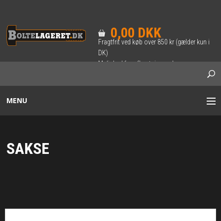
0,00 DKK
Fragtfrit ved køb over 850 kr (gælder kun i
DK)
Mulighed for afhentning ved
forudbestilling.
MENU
BOLTE / SÆTSKRUER
SAKSE
INDVENDIG 6-KANT BOLT
SKRUER
TRÆ-SKRUER & BRÆDDEBOLTE