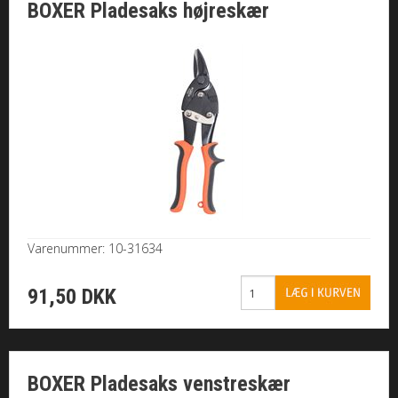
BOXER Pladesaks højreskær
MØTRIKKER
SKIVER
SPLITTER / NITTER
GEVINDSTANG
MONTAGE
Varenummer: 10-31634
SORTIMENTER
91,50 DKK
BOR/ BITS/ U-BØJLE
MARITIM / TIL BÅDEN
BOXER Pladesaks venstreskær