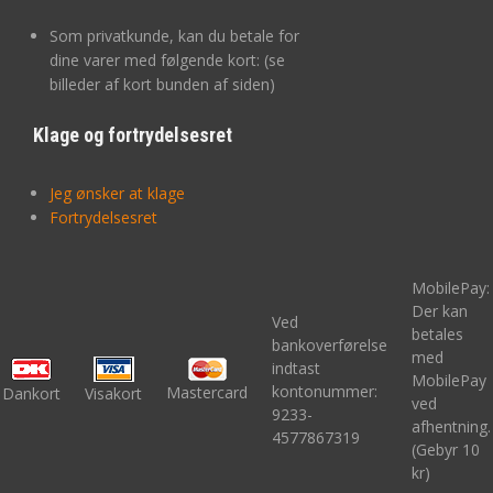
Som privatkunde, kan du betale for
dine varer med følgende kort: (se
billeder af kort bunden af siden)
Klage og fortrydelsesret
Jeg ønsker at klage
Fortrydelsesret
MobilePay:
Der kan
Ved
betales
bankoverførelse
med
indtast
MobilePay
kontonummer:
Mastercard
Dankort
Visakort
ved
9233-
afhentning.
4577867319
(Gebyr 10
kr)