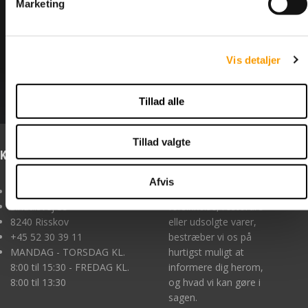
Marketing
Vis detaljer
Antal varer: 3
Vis uden moms
Anbefal
Print
Tillad alle
Tillad valgte
Kontakt os
Info om forbehold
Afvis
Boltelageret I/S
Forbehold I tilfælde af
Sindalsvej 35
forsinkelse, restordre
8240 Risskov
eller udsolgte varer,
+45
52 30 39 11
bestræber vi os på
MANDAG - TORSDAG KL.
hurtigst muligt at
8:00 til 15:30 - FREDAG KL.
informere dig herom,
8:00 til 13:30
og hvad vi kan gøre i
sagen.