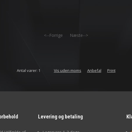
<--Forrige
Næste-->
Antal varer: 1
Vis uden moms
Anbefal
Print
orbehold
Levering og betaling
Kl