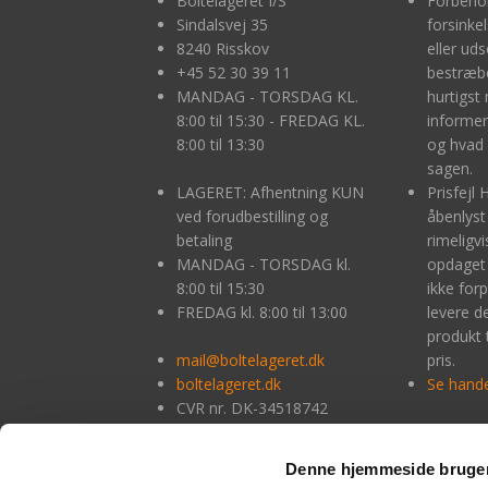
Boltelageret I/S
Forbehol
Sindalsvej 35
forsinke
8240 Risskov
eller uds
+45
52 30 39 11
bestræbe
MANDAG - TORSDAG KL.
hurtigst 
8:00 til 15:30 - FREDAG KL.
informer
8:00 til 13:30
og hvad 
sagen.
LAGERET: Afhentning KUN
Prisfejl 
ved forudbestilling og
åbenlyst
betaling
rimeligv
MANDAG - TORSDAG kl.
opdaget 
8:00 til 15:30
ikke forpl
FREDAG kl. 8:00 til 13:00
levere 
produkt 
mail@boltelageret.dk
pris.
boltelageret.dk
Se hande
CVR nr. DK-34518742
Denne hjemmeside bruger
Ved 