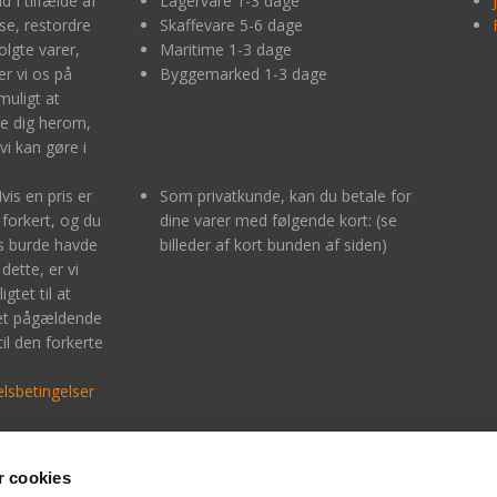
d I tilfælde af
Lagervare 1-3 dage
lse, restordre
Skaffevare 5-6 dage
olgte varer,
Maritime 1-3 dage
r vi os på
Byggemarked 1-3 dage
muligt at
e dig herom,
vi kan gøre i
Hvis en pris er
Som privatkunde, kan du betale for
 forkert, og du
dine varer med følgende kort: (se
is burde havde
billeder af kort bunden af siden)
dette, er vi
igtet til at
det pågældende
til den forkerte
lsbetingelser
 cookies
bankoverførelse indtast kontonummer:
MobilePay: