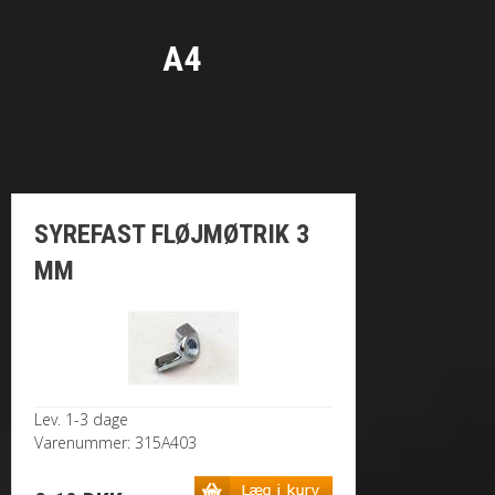
A4
SYREFAST FLØJMØTRIK 3
MM
Lev. 1-3 dage
Varenummer: 315A403