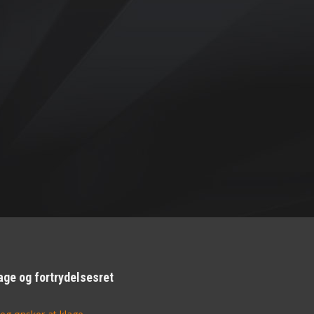
age og fortrydelsesret