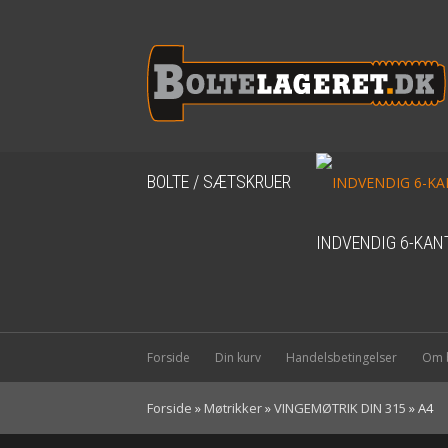
BOLTE / SÆTSKRUER
INDVENDIG 6-KAN
Forside
Din kurv
Handelsbetingelser
Om b
Forside
»
Møtrikker
»
VINGEMØTRIK DIN 315
»
A4