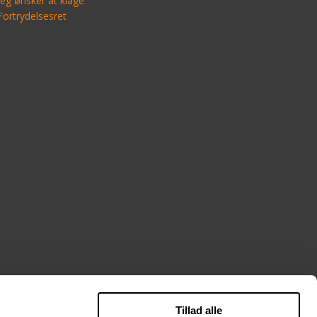
Jeg ønsker at klage
Fortrydelsesret
Tillad alle