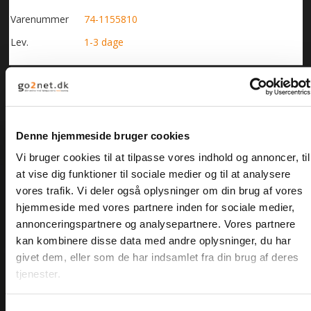
KAMPAGNE/TILBUD
Varenummer
74-1155810
Lev.
1-3 dage
BYGGEMARKED
RESTPARTIER
Odin Work - Sort
FORSIDE
Sømløs strikket i polyester
Denne hjemmeside bruger cookies
PU (Polyurethan) belægning i håndflade og fingerspidserne
DIN KURV
Vi bruger cookies til at tilpasse vores indhold og annoncer, til
Ribkrave i polyester
Godt greb
at vise dig funktioner til sociale medier og til at analysere
HANDELSBETINGELSER
vores trafik. Vi deler også oplysninger om din brug af vores
Godkendelse: EN 420 EN 388
hjemmeside med vores partnere inden for sociale medier,
annonceringspartnere og analysepartnere. Vores partnere
OM BOLTELAGERET
PAKKE MED 6 PAR
kan kombinere disse data med andre oplysninger, du har
givet dem, eller som de har indsamlet fra din brug af deres
KONTAKT
tjenester.
LOGIN