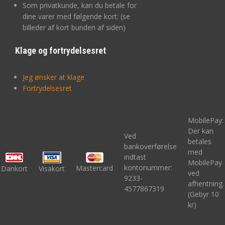
Som privatkunde, kan du betale for
dine varer med følgende kort: (se
billeder af kort bunden af siden)
Klage og fortrydelsesret
Jeg ønsker at klage
Fortrydelsesret
MobilePay:
Der kan
Ved
betales
bankoverførelse
med
indtast
MobilePay
kontonummer:
Mastercard
Dankort
Visakort
ved
9233-
afhentning.
4577867319
(Gebyr 10
kr)