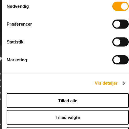
Samtykkevalg
Nødvendig
«-Tilbage
Anbefal
Vis uden moms
Præferencer
Statistik
Kontakt os
Info om forbehold
Marketing
Boltelageret I/S
Forbehold I tilfælde af
Sindalsvej 35
forsinkelse, restordre
Vis detaljer
8240 Risskov
eller udsolgte varer,
+45
52 30 39 11
bestræber vi os på
MANDAG - TORSDAG KL.
hurtigst muligt at
Tillad alle
8:00 til 15:30 - FREDAG KL.
informere dig herom,
8:00 til 13:30
og hvad vi kan gøre i
Tillad valgte
sagen.
LAGERET: Afhentning KUN
Prisfejl Hvis en pris er