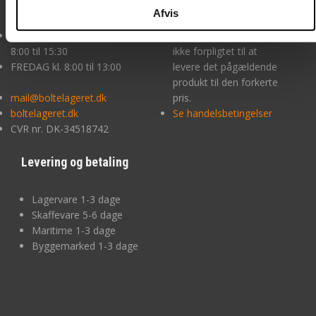
ved forudbestilling og
åbenlyst forkert, og du
Afvis
betaling
rimeligvis burde havde
MANDAG - TORSDAG kl.
opdaget dette, er vi
8:00 til 15:30
ikke forpligtet til at
FREDAG kl. 8:00 til 13:00
levere det pågældende
produkt til den forkerte
mail@boltelageret.dk
pris.
boltelageret.dk
Se handelsbetingelser
CVR nr. DK-34518742
Levering og betaling
Lagervare 1-3 dage
Skaffevare 5-6 dage
Maritime 1-3 dage
Byggemarked 1-3 dage