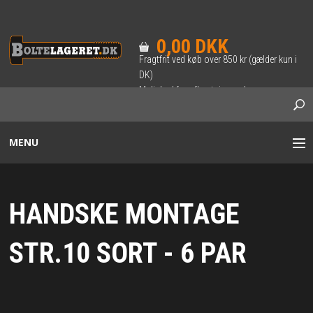
0,00 DKK
Fragtfrit ved køb over 850 kr (gælder kun i
DK)
Mulighed for afhentning ved
forudbestilling.
MENU
BOLTE / SÆTSKRUER
HANDSKE MONTAGE
INDVENDIG 6-KANT BOLT
STR.10 SORT - 6 PAR
SKRUER
TRÆ-SKRUER & BRÆDDEBOLTE